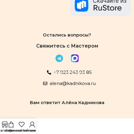
Остались вопросы?
Свяжитесь с Мастером
+7 923 243 93 85
alena@kadnikova.ru
Вам ответит Алёна Кадникова
агазин
Корзина
Список желаний
Мой аккаунт