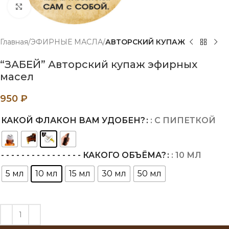
Нажмите, чтобы увеличить
Главная
ЭФИРНЫЕ МАСЛА
АВТОРСКИЙ КУПАЖ
“ЗАБЕЙ” Авторский купаж эфирных
масел
950
₽
КАКОЙ ФЛАКОН ВАМ УДОБЕН?
: С ПИПЕТКОЙ
- - - - - - - - - - - - - - - - КАКОГО ОБЪЁМА?
: 10 МЛ
5 мл
10 мл
15 мл
30 мл
50 мл