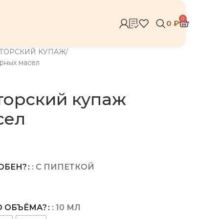
0
0
₽
ТОРСКИЙ КУПАЖ
рных масел
торский купаж
сел
ОБЕН?
: С ПИПЕТКОЙ
КАКОГО ОБЪЁМА?
: 10 МЛ