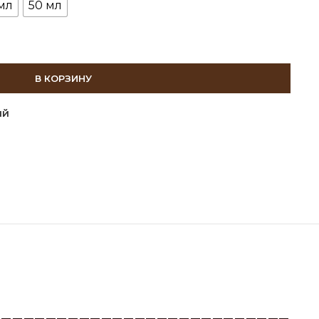
мл
50 мл
В КОРЗИНУ
ий
___________________________