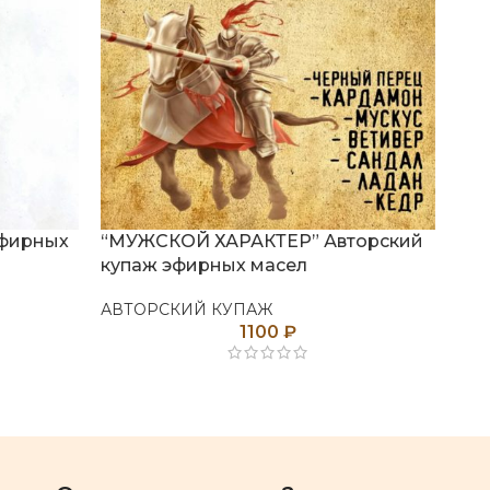
эфирных
“МУЖСКОЙ ХАРАКТЕР” Авторский
“Н
купаж эфирных масел
куп
АВТОРСКИЙ КУПАЖ
АВ
1100
₽