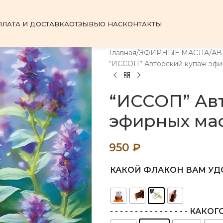
ПЛАТА И ДОСТАВКА
ОТЗЫВЫ
О НАС
КОНТАКТЫ
Главная
ЭФИРНЫЕ МАСЛА
АВ
“ИССОП” Авторский купаж эфи
“ИССОП” Ав
эфирных ма
950
₽
КАКОЙ ФЛАКОН ВАМ УД
- - - - - - - - - - - - - - - - 