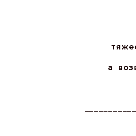
тяже
а во
__________