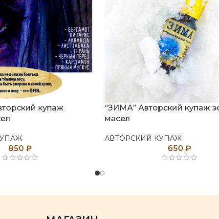
торский купаж
“ЗИМА” Авторский купаж 
сел
масел
КУПАЖ
АВТОРСКИЙ КУПАЖ
850
₽
650
₽