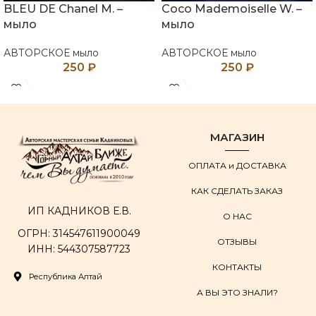
BLEU DE Chanel M. –
Coco Mademoiselle W. –
мыло
мыло
АВТОРСКОЕ мыло
АВТОРСКОЕ мыло
250
₽
250
₽
МАГАЗИН
ОПЛАТА и ДОСТАВКА
КАК СДЕЛАТЬ ЗАКАЗ
ИП КАДНИКОВ Е.В.
О НАС
ОГРН: 314547611900049
ОТЗЫВЫ
ИНН: 544307587723
КОНТАКТЫ
Республика Алтай
А ВЫ ЭТО ЗНАЛИ?