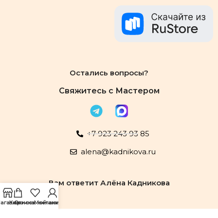
Остались вопросы?
Свяжитесь с Мастером
+7 923 243 93 85
alena@kadnikova.ru
Вам ответит Алёна Кадникова
агазин
Корзина
Список желаний
Мой аккаунт