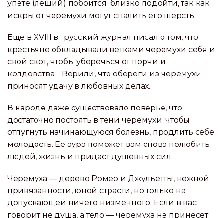
упете (леший) побоится близко подойти, так как
искры от черемухи могут спалить его шерсть.
Еще в XVIII в. русский журнал писал о том, что
крестьяне обкладывали ветками черемухи себя и
свой скот, чтобы уберечься от порчи и
колдовства. Верили, что обереги из черёмухи
приносят удачу в любовных делах.
В народе даже существовало поверье, что
достаточно постоять в тени черёмухи, чтобы
отпугнуть начинающуюся болезнь, продлить себе
молодость. Ее аура поможет вам снова полюбить
людей, жизнь и придаст душевных сил.
Черемуха — дерево Ромео и Джульетты, нежной
привязанности, юной страсти, но только не
допускающей ничего низменного. Если в вас
говорит не душа, а тело — черемуха не принесет