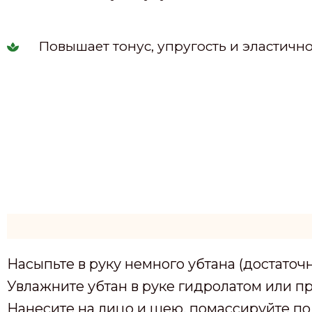
Повышает тонус, упругость и эластич
Насыпьте в руку немного убтана (достаточ
Увлажните убтан в руке гидролатом или пр
Нанесите на лицо и шею, помассируйте п