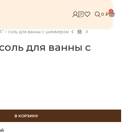
0
0
₽
” – соль для ванны с шиммером
соль для ванны с
В КОРЗИНУ
ий