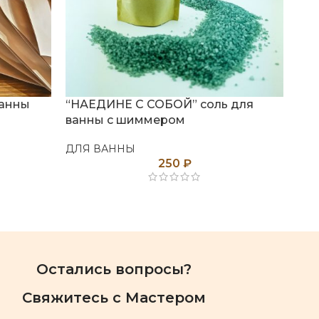
ванны
“НАЕДИНЕ С СОБОЙ” соль для
“Т
ванны с шиммером
ва
ДЛЯ ВАННЫ
ДЛ
250
₽
Остались вопросы?
Свяжитесь с Мастером