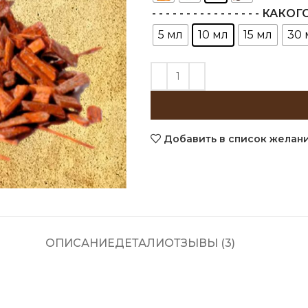
- - - - - - - - - - - - - - - - 
5 мл
10 мл
15 мл
30 
Добавить в список желан
ОПИСАНИЕ
ДЕТАЛИ
ОТЗЫВЫ (3)