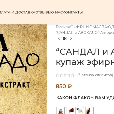
ПЛАТА И ДОСТАВКА
ОТЗЫВЫ
О НАС
КОНТАКТЫ
Главная
ЭФИРНЫЕ МАСЛА
О
“САНДАЛ и АВОКАДО” Авторск
“САНДАЛ и 
купаж эфир
(
3
отзыва клиентов)
850
₽
КАКОЙ ФЛАКОН ВАМ УД