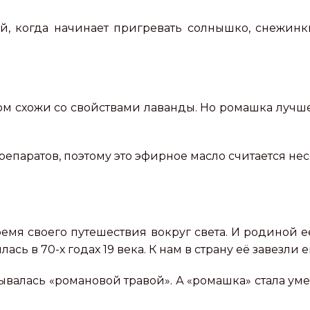
ой, когда начинает пригревать солнышко, снежин
 схожи со свойствами лаванды. Но ромашка лучше
епаратов, поэтому это эфирное масло считается не
мя своего путешествия вокруг света. И родиной е
ась в 70-х годах 19 века. К нам в страну её завезли
зывалась «романовой травой». А «ромашка» стала ум