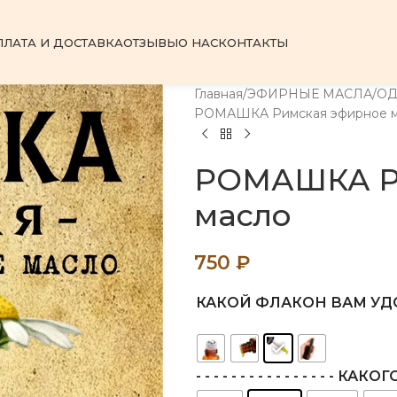
ПЛАТА И ДОСТАВКА
ОТЗЫВЫ
О НАС
КОНТАКТЫ
Главная
ЭФИРНЫЕ МАСЛА
О
РОМАШКА Римская эфирное м
РОМАШКА Р
масло
750
₽
КАКОЙ ФЛАКОН ВАМ УД
- - - - - - - - - - - - - - - - 