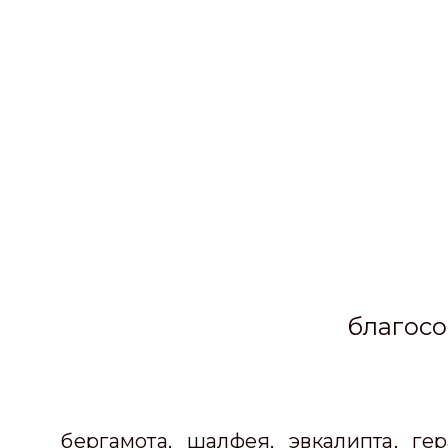
благосо
бергамота, шалфея, эвкалипта, гер