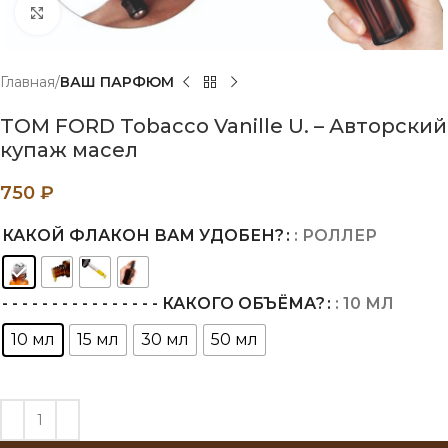
Нажмите, чтобы увеличить
Главная
ВАШ ПАРФЮМ
TOM FORD Tobacco Vanille U. – Авторский
купаж масел
750
₽
КАКОЙ ФЛАКОН ВАМ УДОБЕН?
: РОЛЛЕР
- - - - - - - - - - - - - - - - КАКОГО ОБЪЁМА?
: 10 МЛ
10 мл
15 мл
30 мл
50 мл