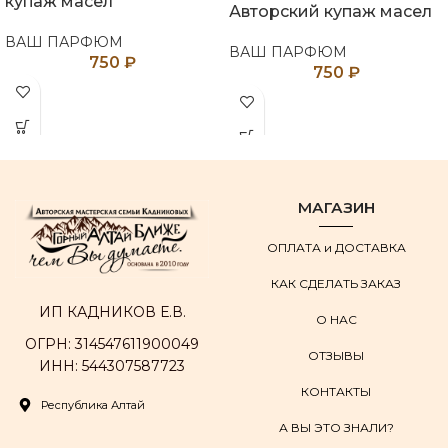
купаж масел
Авторский купаж масел
ВАШ ПАРФЮМ
ВАШ ПАРФЮМ
750
₽
750
₽
МАГАЗИН
ОПЛАТА и ДОСТАВКА
КАК СДЕЛАТЬ ЗАКАЗ
ИП КАДНИКОВ Е.В.
О НАС
ОГРН: 314547611900049
ОТЗЫВЫ
ИНН: 544307587723
КОНТАКТЫ
Республика Алтай
А ВЫ ЭТО ЗНАЛИ?