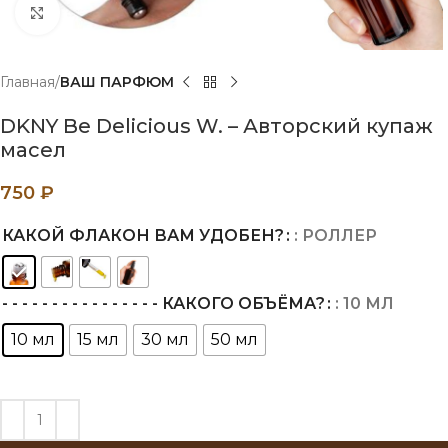
Нажмите, чтобы увеличить
Главная
ВАШ ПАРФЮМ
DKNY Be Delicious W. – Авторский купаж
масел
750
₽
КАКОЙ ФЛАКОН ВАМ УДОБЕН?
: РОЛЛЕР
- - - - - - - - - - - - - - - - КАКОГО ОБЪЁМА?
: 10 МЛ
10 мл
15 мл
30 мл
50 мл