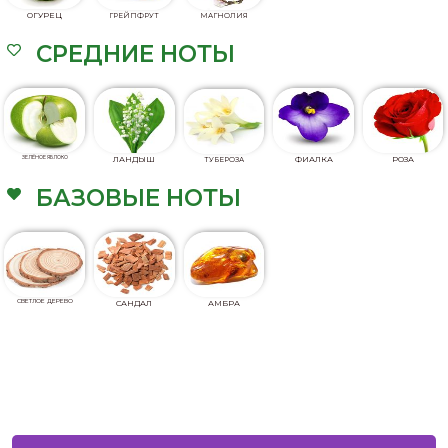
ОГУРЕЦ
ГРЕЙПФРУТ
МАГНОЛИЯ
СРЕДНИЕ НОТЫ
ЗЕЛЁНОЕ ЯБЛОКО
ЛАНДЫШ
ФИАЛКА
РОЗА
ТУБЕРОЗА
БАЗОВЫЕ НОТЫ
СВЕТЛОЕ ДЕРЕВО
САНДАЛ
АМБРА