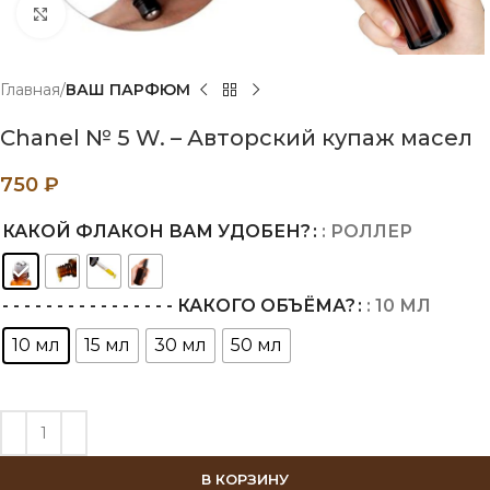
Нажмите, чтобы увеличить
Главная
ВАШ ПАРФЮМ
Chanel № 5 W. – Авторский купаж масел
750
₽
КАКОЙ ФЛАКОН ВАМ УДОБЕН?
: РОЛЛЕР
- - - - - - - - - - - - - - - - КАКОГО ОБЪЁМА?
: 10 МЛ
10 мл
15 мл
30 мл
50 мл
В КОРЗИНУ