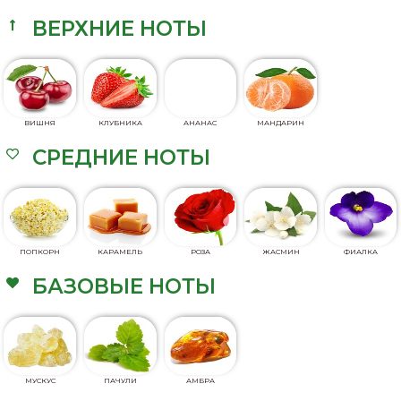
ВЕРХНИЕ НОТЫ
ВИШНЯ
КЛУБНИКА
АНАНАС
МАНДАРИН
СРЕДНИЕ НОТЫ
ПОПКОРН
КАРАМЕЛЬ
РОЗА
ЖАСМИН
ФИАЛКА
БАЗОВЫЕ НОТЫ
МУСКУС
ПАЧУЛИ
АМБРА