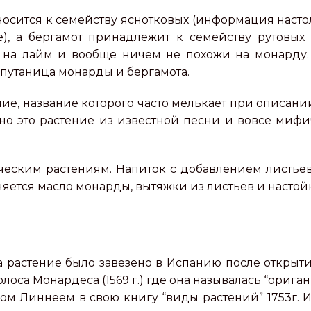
носится к семейству яснотковых (информация настол
е), а бергамот принадлежит к семейству рутовых
на лайм и вообще ничем не похожи на монарду. А
т путаница монарды и бергамота.
ие, название которого часто мелькает при описани
но это растение из известной песни и вовсе мифич
ическим растениям. Напиток с добавлением лист
тся масло монарды, вытяжки из листьев и настойк
а растение было завезено в Испанию после открыт
олоса Монардеса (1569 г.) где она называлась “ориг
м Линнеем в свою книгу “виды растений” 1753г. И