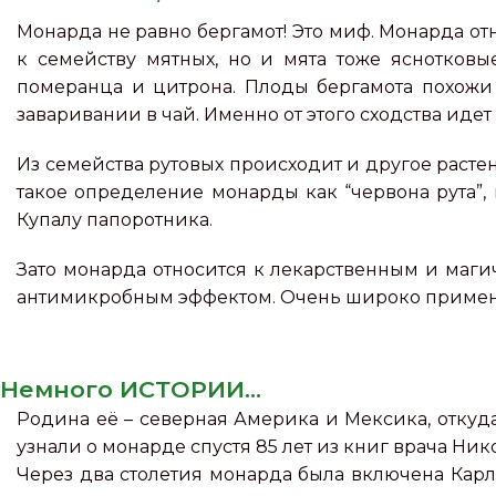
Монарда не равно бергамот! Это миф. Монарда от
к семейству мятных, но и мята тоже яснотковы
померанца и цитрона. Плоды бергамота похожи 
заваривании в чай. Именно от этого сходства иде
Из семейства рутовых происходит и другое растен
такое определение монарды как “червона рута”, 
Купалу папоротника.
Зато монарда относится к лекарственным и маг
антимикробным эффектом. Очень широко применяе
Немного ИСТОРИИ...
Родина её – северная Америка и Мексика, откуд
узнали о монарде спустя 85 лет из книг врача Ник
Через два столетия монарда была включена Карло