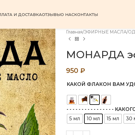
ПЛАТА И ДОСТАВКА
ОТЗЫВЫ
О НАС
КОНТАКТЫ
Главная
ЭФИРНЫЕ МАСЛА
О
МОНАРДА э
950
₽
КАКОЙ ФЛАКОН ВАМ УД
- - - - - - - - - - - - - - - - 
5 мл
10 мл
15 мл
30 