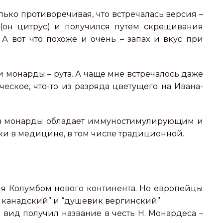
ько противоречивая, что встречалась версия –
 (он цитрус) и получился путем скрещивания
 вот что похоже и очень – запах и вкус при
и монарды – рута. А чаще мне встречалось даже
еское, что-то из разряда цветущего на Ивана-
ьев монарды обладает иммуностимулирующим и
и в медицине, в том числе традиционной.
ия Колумбом нового континента. Но европейцы
ан канадский” и “душевик вергинский”.
 вид получил название в честь Н. Монардеса –