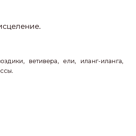
исцеление.
здики, ветивера, ели, иланг-иланга,
ссы.