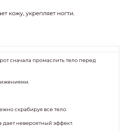
ает кожу, укрепляет ногти.
рот сначала промаслить тело перед
вижениями.
нежно скрабируя все тело.
ра дает невероятный эффект.