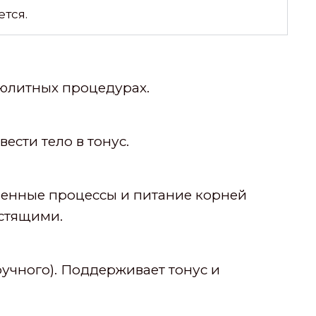
тся.
юлитных процедурах.
ести тело в тонус.
менные процессы и питание корней
естящими.
ручного). Поддерживает тонус и