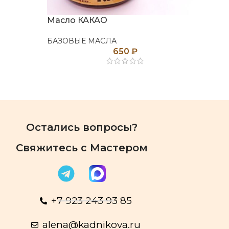
БА
Масло КАКАО
БАЗОВЫЕ МАСЛА
650
₽
Остались вопросы?
Свяжитесь с Мастером
+7 923 243 93 85
alena@kadnikova.ru