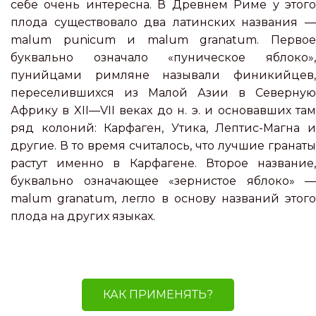
себе очень интересна. В Древнем Риме у этого
плода существовало два латинских названия —
malum punicum и malum granatum. Первое
буквально означало «пуническое яблоко»,
пунийцами римляне называли финикийцев,
переселившихся из Малой Азии в Северную
Африку в XII—VII веках до н. э. и основавших там
ряд колоний: Карфаген, Утика, Лептис-Магна и
другие. В то время считалось, что лучшие гранаты
растут именно в Карфагене. Второе название,
буквально означающее «зернистое яблоко» —
malum granatum, легло в основу названий этого
плода на других языках.
КАК ПРИМЕНЯТЬ?