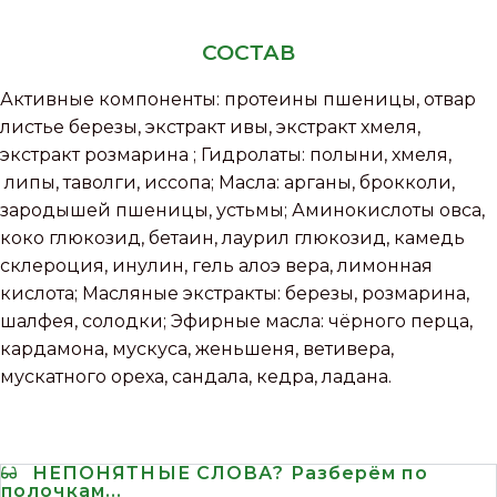
СОСТАВ
Активные компоненты: протеины пшеницы, отвар
листье березы, экстракт ивы, экстракт хмеля,
экстракт розмарина ; Гидролаты: полыни, хмеля,
липы, таволги, иссопа; Масла: арганы, брокколи,
зародышей пшеницы, устьмы; Аминокислоты овса,
коко глюкозид, бетаин, лаурил глюкозид, камедь
склероция, инулин, гель алоэ вера, лимонная
кислота; Масляные экстракты: березы, розмарина,
шалфея, солодки; Эфирные масла: чёрного перца,
кардамона, мускуса, женьшеня, ветивера,
мускатного ореха, сандала, кедра, ладана.
НЕПОНЯТНЫЕ СЛОВА? Разберём по
полочкам...